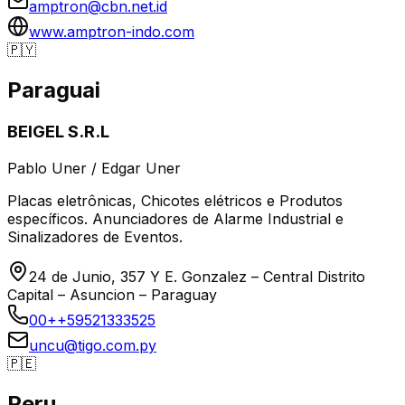
amptron@cbn.net.id
www.amptron-indo.com
🇵🇾
Paraguai
BEIGEL S.R.L
Pablo Uner / Edgar Uner
Placas eletrônicas, Chicotes elétricos e Produtos
específicos. Anunciadores de Alarme Industrial e
Sinalizadores de Eventos.
24 de Junio, 357 Y E. Gonzalez – Central Distrito
Capital – Asuncion – Paraguay
00++59521333525
uncu@tigo.com.py
🇵🇪
Peru