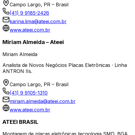
Campo Largo, PR – Brasil
(41) 9 9185-2426
karina.lima@ateei.com.br
www.ateei.com.br
Miriam Almeida – Ateei
Miriam Almeida
Analista de Novos Negócios Placas Eletrônicas · Linha
ANTRON IIs.
Campo Largo, PR – Brasil
(41) 9 9105-1310
miriam.almeida@ateei.com.br
www.ateei.com.br
ATEEI BRASIL
Montagem de placas eletrônicas tecnologia SMD, BGA,