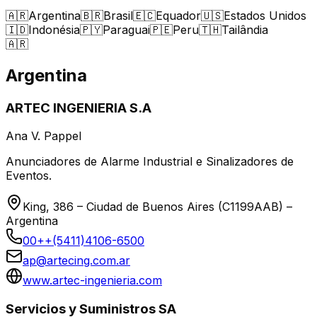
🇦🇷
Argentina
🇧🇷
Brasil
🇪🇨
Equador
🇺🇸
Estados Unidos
🇮🇩
Indonésia
🇵🇾
Paraguai
🇵🇪
Peru
🇹🇭
Tailândia
🇦🇷
Argentina
ARTEC INGENIERIA S.A
Ana V. Pappel
Anunciadores de Alarme Industrial e Sinalizadores de
Eventos.
King, 386 – Ciudad de Buenos Aires (C1199AAB) –
Argentina
00++(5411)4106-6500
ap@artecing.com.ar
www.artec-ingenieria.com
Servicios y Suministros SA