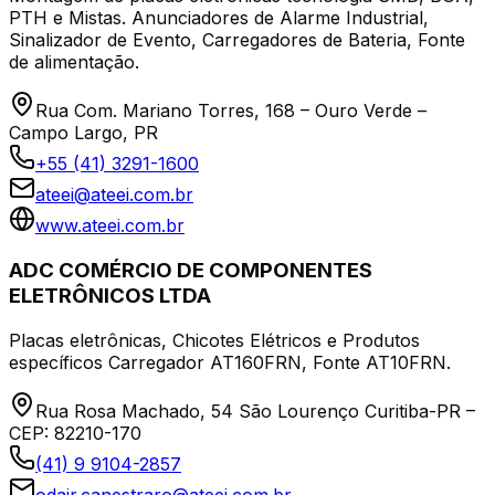
PTH e Mistas. Anunciadores de Alarme Industrial,
Sinalizador de Evento, Carregadores de Bateria, Fonte
de alimentação.
Rua Com. Mariano Torres, 168 – Ouro Verde –
Campo Largo, PR
+55 (41) 3291-1600
ateei@ateei.com.br
www.ateei.com.br
ADC COMÉRCIO DE COMPONENTES
ELETRÔNICOS LTDA
Placas eletrônicas, Chicotes Elétricos e Produtos
específicos Carregador AT160FRN, Fonte AT10FRN.
Rua Rosa Machado, 54 São Lourenço Curitiba-PR –
CEP: 82210-170
(41) 9 9104-2857
odair.canestraro@ateei.com.br