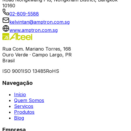
10160
02-809-5588
kelvintan@amptron.com.sg
www.amptron.com.sg
Rua Com. Mariano Torres, 168
Ouro Verde · Campo Largo, PR
Brasil
ISO 9001
ISO 13485
RoHS
Navegação
Início
Quem Somos
Serviços
Produtos
Blog
Empresa