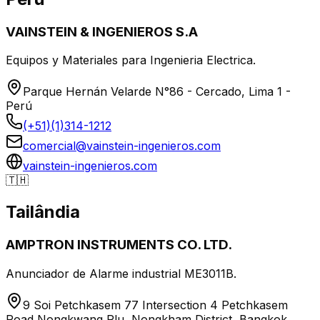
VAINSTEIN & INGENIEROS S.A
Equipos y Materiales para Ingenieria Electrica.
Parque Hernán Velarde N°86 - Cercado, Lima 1 -
Perú
(+51)(1)314-1212
comercial@vainstein-ingenieros.com
vainstein-ingenieros.com
🇹🇭
Tailândia
AMPTRON INSTRUMENTS CO. LTD.
Anunciador de Alarme industrial ME3011B.
9 Soi Petchkasem 77 Intersection 4 Petchkasem
Road Nongkwang Plu, Nongkham District, Bangkok