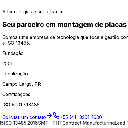
A tecnologia ao seu alcance
Seu parceiro em
montagem de placas 
Somos uma empresa de tecnologia que foca a gestão comp
e ISO 13485.
Fundação
2001
Localização
Campo Largo, PR
Certificações
ISO 9001 · 13485
Solicitar um contato
+55 (41) 3291-1600
ISO 13485:2016
SMT · THT
Contract Manufacturing
Lead Fr