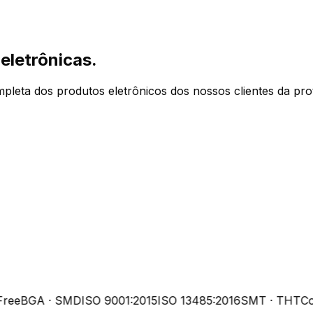
eletrônicas.
leta dos produtos eletrônicos dos nossos clientes da pr
ee
BGA · SMD
ISO 9001:2015
ISO 13485:2016
SMT · THT
Con