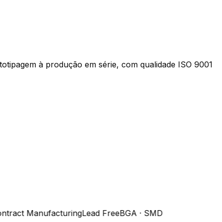
ototipagem à produção em série, com qualidade ISO 9001
tract Manufacturing
Lead Free
BGA · SMD